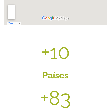
+
15
Países
+
115